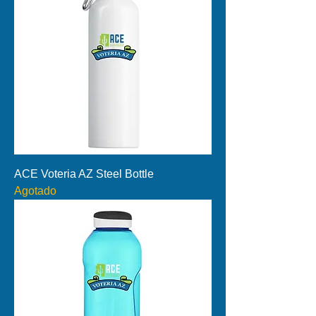
ACE Voteria AZ Steel Bottle
Agotado