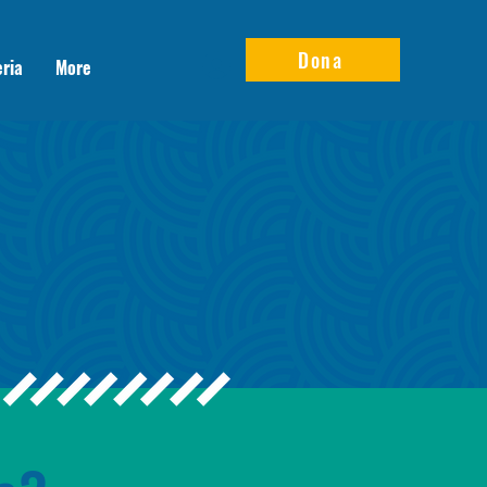
Dona
eria
More