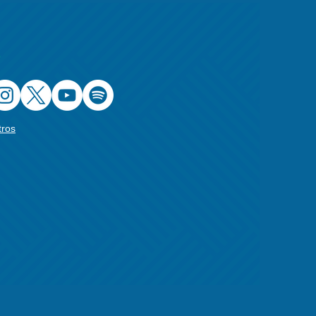
s
tros