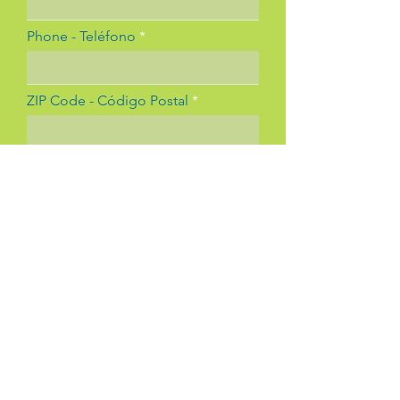
Phone - Teléfono
ZIP Code - Código Postal
Can we contact you via text
message? - ¿Te podemos
contactar por Mensaje de Texto?
What language do you prefer? -
¿Qué idioma prefieres?
Submit - Enviar